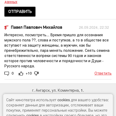
данных
ОТПРАВИТЬ
Павел Павлович Михайлов
26.09.2024, 22:32
Интересно, посмотреть... Время пришло для осознания
мужского пола ??, слова и поступков, а то в обществе все
вступают на защиту женщины, а мужчин, как бы
пренебрежительно, пара менять положение. Сеять семена
ответственности вопреки системы 90 годов и законов
которое против человечности и порядочности и Души -
Русского народа.
0
+10
Ответить
г. Ангарск, ул. Коминтерна, 1.
Касса:
65-33-98
, автоответчик:
60-71-10
Сайт кинотеатра использует cookies для вашего удобства:
сохраняет данные для авторизации, отслеживает ваши
© ООО «Гудвин Синема»
покупки, применяет персональные настройки. Вы можете
2017 -
2026
отключить cookies в настройках своего браузера, но это