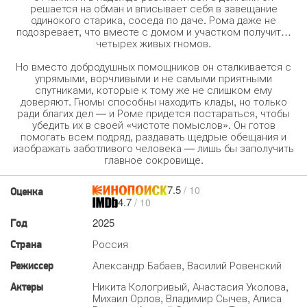
решается на обман и вписывает себя в завещание
одинокого старика, соседа по даче. Рома даже не
подозревает, что вместе с домом и участком получит…
четырех живых гномов.
Но вместо добродушных помощников он сталкивается с
упрямыми, ворчливыми и не самыми приятными
спутниками, которые к тому же не слишком ему
доверяют. Гномы способны находить клады, но только
ради благих дел — и Роме придется постараться, чтобы
убедить их в своей «чистоте помыслов». Он готов
помогать всем подряд, раздавать щедрые обещания и
изображать заботливого человека — лишь бы заполучить
главное сокровище.
7.5
/ 10
Оценка
4.7
/ 10
2025
Год
Россия
Страна
Александр Бабаев, Василий Ровенский
Режиссер
Никита Кологривый, Анастасия Уколова,
Актеры
Михаил Орлов, Владимир Сычев, Алиса