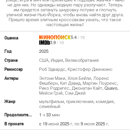
не для них. Но однажды модную пару разлучают. Теперь
им придется затянуть шнуровку потуже и глотнуть
уличной жизни Нью-Йорка, чтобы вновь найти друг друга.
Пришло время элитным кроссовкам узнать, что такое
настоящая жизнь!
5.4
/ 10
Оценка
3.9
/ 10
2025
Год
США, Индия, Великобритания
Страна
Роб Эдвардс, Кристофер Дженкинс
Режиссер
Энтони Маки, Хлоя Бейли, Лоренс
Актеры
Фишбёрн, Кит Дэвид, Мартин Лоуренс,
Рико Родригес, Джонатан Кайт, Quavo,
Мейси Грэй, Сэм Джей
мультфильм, приключения, комедия,
Жанр
семейный
1 ч 33 мин
Продолжительность
c 19 июня 2025 г. по 9 июля 2025 г.
В прокате