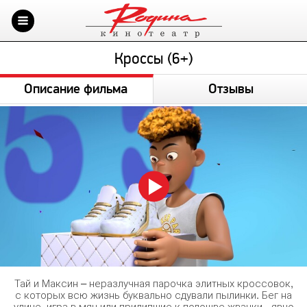
Кроссы (6+)
Описание фильма
Отзывы
Тай и Максин – неразлучная парочка элитных кроссовок,
с которых всю жизнь буквально сдували пылинки. Бег на
улице, игра в мяч или прилипшие к подошве жвачки - явно