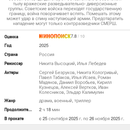
тылу вражеские разведывательно- диверсионные
группы. Советские войска переходят государственную
границу, война поворачивает вспять. Помешать этому
может удар в спину наступающей армии. Предотвратить
нападение могут только контрразведчики СМЕРШ.
7.8
/ 10
Оценка
2025
Год
Россия
Страна
Никита Высоцкий, Илья Лебедев
Режиссер
Сергей Безруков, Никита Кологривый,
Актеры
Павел Табаков, Илья Исаев, Роман
Мадянов, Даниил Воробьев, Кирилл
Кузнецов, Алексей Вертков, Иван
Колесников, Эльдар Калимулин
драма, военный, триллер
Жанр
2 ч 18 мин
Продолжительность
c 25 сентября 2025 г. по 26 ноября 2025 г.
В прокате