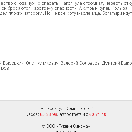
ество снова нужно спасать. Нагрянула огромная, невесть отку
ыри бросаются навстречу опасности. А хитрый купец Колыван к
 дел плохих натворил. Но не все коту масленица. Богатыри ид
й Высоцкий, Олег Куликович, Валерий Соловьев, Дмитрий Бык
тров
г. Ангарск, ул. Коминтерна, 1.
Касса:
65-33-98
, автоответчик:
60-71-10
© ООО «Гудвин Синема»
2017 -
2026