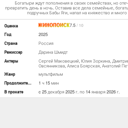
Богатыри ждут пополнения в своих семействах, но отеч
превратить день в ночь. Оставив все дела семейные, богат
подручных Бабы Яги, напал на княжество и много
7.5
/ 10
Оценка
2025
Год
Россия
Страна
Дарина Шмидт
Режиссер
Сергей Маковецкий, Юлия Зоркина, Дмитри
Актеры
Овсянникова, Алиса Боярская, Анатолий Пе
мультфильм
Жанр
1 ч 15 мин
Продолжительность
c 25 декабря 2025 г. по 14 января 2026 г.
В прокате